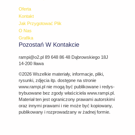
Oferta
Kontakt
Jak Przygotować Plik
O Nas
Grafika
Pozostań W Kontakcie
rampi@o2.pl 89 648 86 48 Dąbrowskiego 18J
14-200 Iława
©2026 Wszelkie materiały, informacje, pliki,
rysunki, zdjęcia itp. dostępne na stro­nie
www.rampi.pl nie mogą być publikowane i re­dys­
try­bu­owa­ne bez zgo­dy właś­ci­cie­la www.rampi.pl.
Ma­te­riał ten jest ograniczony prawami autorskimi
oraz innymi prawami i nie może być kopiowany,
pu­bli­ko­wa­ny i roz­pro­wa­dza­ny w żad­nej for­mie.