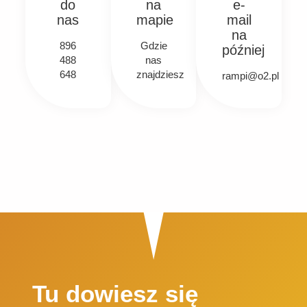
do
na
e-
nas
mapie
mail
na
896
Gdzie
później
488
nas
648
znajdziesz
rampi@o2.pl
Tu dowiesz się