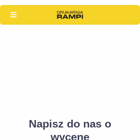
Skontaktuj się
z nami
Chętnie Odpowiadamy !
Napisz do nas o
wycenę